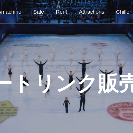
wmachine
Sale
Rent
Attractions
Chiller
ートリンク販