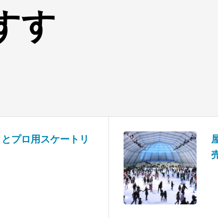
すす
クとプロ用スケートリ